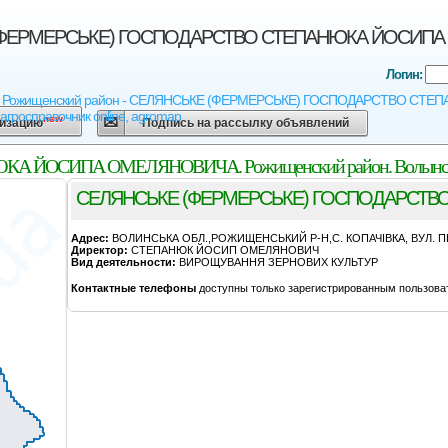
ФЕРМЕРСЬКЕ) ГОСПОДАРСТВО СТЕПАНЮКА ЙОСИПА ОМ
Логин:
ь - Рожищенский район - СЕЛЯНСЬКЕ (ФЕРМЕРСЬКЕ) ГОСПОДАРСТВО СТЕПА
агросправочник online, agromap
new
низацию
Подпись на рассылку объявлений
ЙОСИПА ОМЕЛЯНОВИЧА. Рожищенский район. Волынска
СЕЛЯНСЬКЕ (ФЕРМЕРСЬКЕ) ГОСПОДАРСТВ
Адрес:
ВОЛИНСЬКА ОБЛ.,РОЖИЩЕНСЬКИЙ Р-Н,С. КОПАЧIВКА, ВУЛ. П
Директор:
СТЕПАНЮК ЙОСИП ОМЕЛЯНОВИЧ
Вид деятельности:
ВИРОЩУВАННЯ ЗЕРНОВИХ КУЛЬТУР
Контактные телефоны
доступны только зарегистрированным пользова