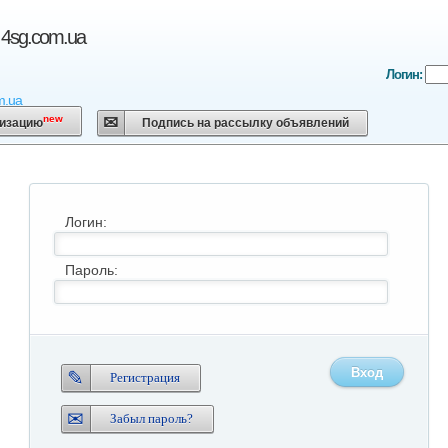
 4sg.com.ua
Логин:
m.ua
new
низацию
Подпись на рассылку объявлений
Логин:
Пароль:
Вход
Регистрация
Забыл пароль?