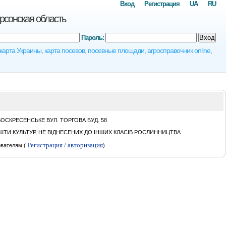
Вход
Регистрация
UA
RU
сонская область
Пароль:
Вход
та Украины, карта посевов, посевные площади, агросправочник online,
СКРЕСЕНСЬКЕ ВУЛ. ТОРГОВА БУД. 58
ТИ КУЛЬТУР, НЕ ВІДНЕСЕНИХ ДО ІНШИХ КЛАСІВ РОСЛИННИЦТВА
Регистрация / авторизация
вателям (
)