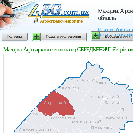
Махорка. Агрок
область
Агросправочник online
Махорка - Львівська 
агросправочник onli
Головна
Подати оголошення
Добавити орган
Махорка. Агрокарта посівних площ. СЕРЕДКЕВИЧІ. Яворівський