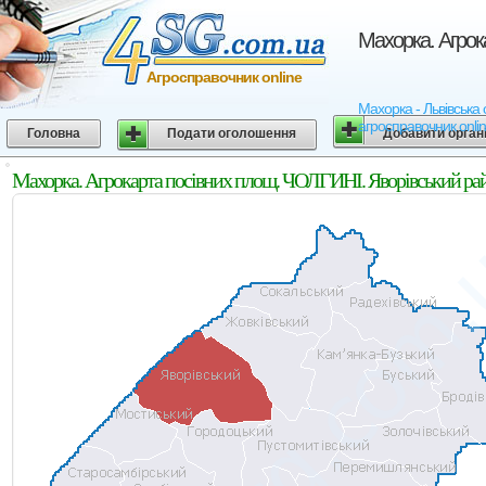
Махорка. Агрок
Агросправочник online
Махорка - Львівська 
агросправочник onli
Головна
Подати оголошення
Добавити орган
Махорка. Агрокарта посівних площ. ЧОЛГИНІ. Яворівський райо