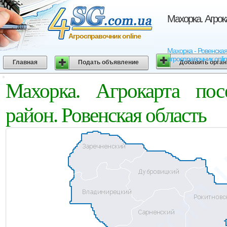
Махорка. Агрок
Агросправочник online
Махорка - Ровенская
агросправочник onli
Главная
Подать объявление
Добавить орга
Махорка. Агрокарта по
район. Ровенская область