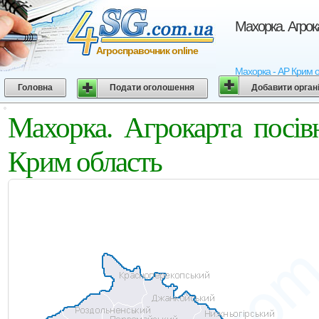
Махорка. Агрок
Агросправочник online
Махорка - АР Крим о
Головна
Подати оголошення
Добавити орган
Махорка. Агрокарта посі
Крим область