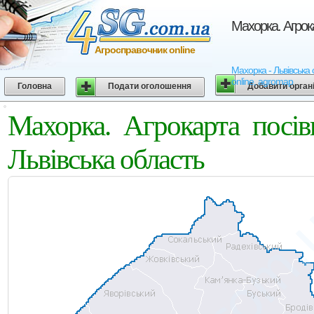
Махорка. Агрок
Агросправочник online
Махорка - Львівська 
online, agromap
Головна
Подати оголошення
Добавити орган
Махорка. Агрокарта посі
Львівська область