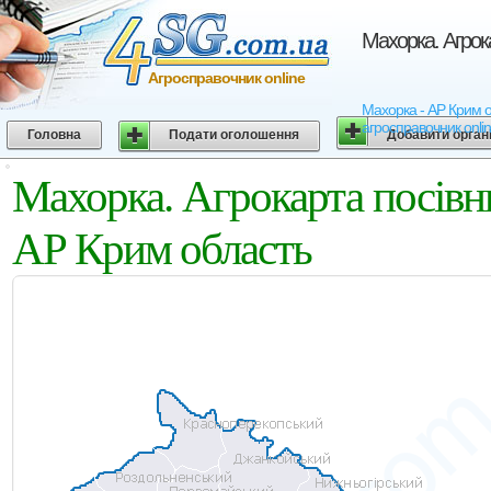
Махорка. Агрок
Агросправочник online
Махорка - АР Крим об
агросправочник onli
Головна
Подати оголошення
Добавити орган
Махорка. Агрокарта посівн
АР Крим область