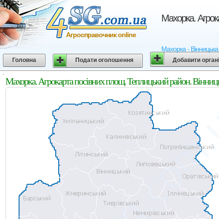
Махорка. Агрок
Агросправочник online
Махорка - Вінницька 
Головна
Подати оголошення
Добавити орган
Махорка. Агрокарта посівних площ. Теплицький район. Вінниць