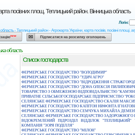
арта посівних площ. Теплицький район. Вінницька область
Логін:
область - Теплицький район - Агрокарта України, карта посівів, посівні площі, 
new
ізацію
Підписатися на розсилку оголошень
ка область
Список господарств
ФЕРМЕРСЬКЕ ГОСПОДАРСТВО "ВОЛОДИМИР"
ФЕРМЕРСЬКЕ ГОСПОДАРСТВО "УДИЧ АГРО"
ФЕРМЕРСЬКЕ ГОСПОДАРСТВО "ВIДРОДЖЕННЯ СТРАЖГОРОД
ФЕРМЕРСЬКЕ ГОСПОДАРСТВО "ДОНА ОЛЕКСIЯ ПИЛИПОВИЧ
ТОВАРИСТВО З ОБМЕЖЕНОЮ ВIДПОВIДАЛЬНIСТЮ "КАМ'ЯН
ПРИВАТНЕ СIЛЬСЬКОГОСПОДАРСЬКЕ ПIДПРИЄМСТВО "РОК
СЕЛЯНСЬКЕ ФЕРМЕРСЬКЕ ГОСПОДАРСТВО СКАЛIЯ МАКСИ
ФЕРМЕРСЬКЕ ГОСПОДАРСТВО КАПIТОН НИФОНТА IГНАТОВ
ФЕРМЕРСЬКЕ ГОСПОДАРСТВО СЕМЧУКА МИХАЙЛА ДЕМЕН
СЕЛЯНСЬКЕ ФЕРМЕРСЬКЕ ГОСПОДАРСТВО ЗАДОРОЖНОГО 
ВIДОКРЕМЛЕНИЙ ПIДРОЗДIЛ ВIДДIЛОК "ТЕПЛИЦЬКИЙ"
КОМПАНIЯ "ЗОРЯ ПОДIЛЛЯ"
ФЕРМЕРСЬКЕ ГОСПОДАРСТВО "МIЛОН"
СЕЛЯНСЬКЕ ФЕРМЕРСЬКЕ ГОСПОДАРСТВО ГЕРАСИМЕНКА 