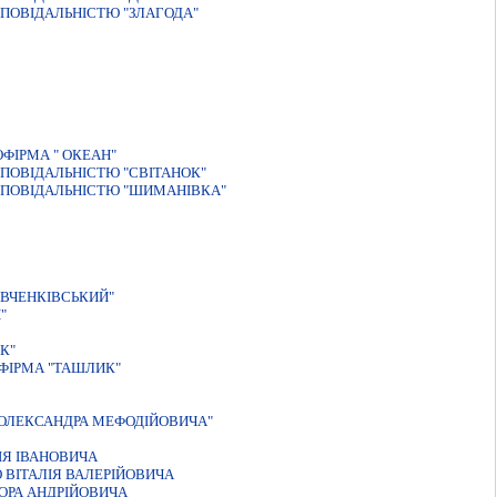
ПОВIДАЛЬНIСТЮ "ЗЛАГОДА"
ФІРМА " ОКЕАН"
ПОВІДАЛЬНІСТЮ "СВІТАНОК"
ДПОВІДАЛЬНІСТЮ "ШИМАНІВКА"
ВЧЕНКIВСЬКИЙ"
"
К"
ФІРМА "ТАШЛИК"
 ОЛЕКСАНДРА МЕФОДIЙОВИЧА"
IЯ IВАНОВИЧА
ВIТАЛIЯ ВАЛЕРIЙОВИЧА
ОРА АНДРIЙОВИЧА