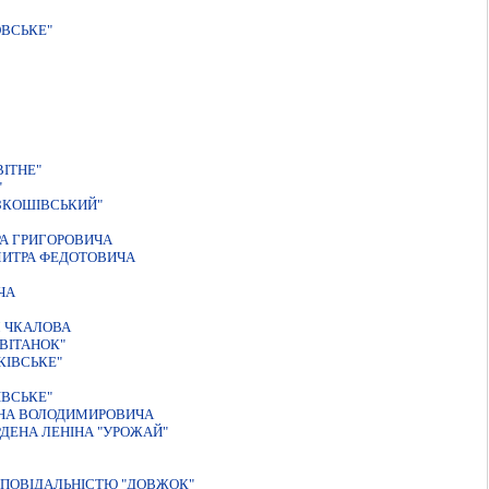
ВСЬКЕ"
IТНЕ"
"
ЗКОШIВСЬКИЙ"
А ГРИГОРОВИЧА
МИТРА ФЕДОТОВИЧА
ЧА
М ЧКАЛОВА
ВІТАНОК"
КIВСЬКЕ"
ВСЬКЕ"
ЕНА ВОЛОДИМИРОВИЧА
ДЕНА ЛЕНІНА "УРОЖАЙ"
ДПОВIДАЛЬНIСТЮ "ДОВЖОК"