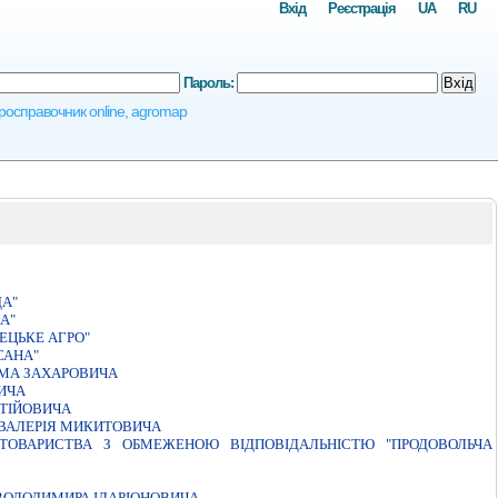
Вхід
Реєстрація
UA
RU
Пароль:
Вхід
агросправочник online, agromap
А"
А"
ЕЦЬКЕ АГРО"
САНА"
МА ЗАХАРОВИЧА
ИЧА
ТІЙОВИЧА
ВАЛЕРIЯ МИКИТОВИЧА
 ТОВАРИСТВА З ОБМЕЖЕНОЮ ВIДПОВIДАЛЬНIСТЮ "ПРОДОВОЛЬЧА
ВОЛОДИМИРА IЛАРIОНОВИЧА