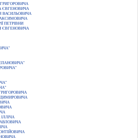
 ГРИГОРОВИЧА
А ЄВГЕНОВИЧА
Я ВАСИЛЬОВИЧА
МАКСИМОВИЧА
Ї ПЕТРIВНИ
Я ЄВГЕНОВИЧА
ВИЧА"
ЕПАНОВИЧА"
РОВИЧА"
ЧА"
ЧА"
ГРИГОРОВИЧА
ОДИМИРОВИЧА
ВИЧА
ОВИЧА
ИЧА
IЛЛIЧА
ПАВЛОВИЧА
IЧА
ОНТIЙОВИЧА
НОВИЧА