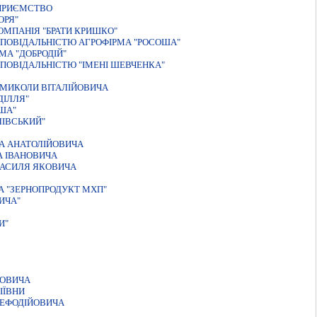
ДПРИЄМСТВО
ОРЯ"
ОМПАНІЯ "БРАТИ КРИШКО"
ПОВIДАЛЬНIСТЮ АГРОФIРМА "РОСОША"
А "ДОБРОДІЙ"
ПОВІДАЛЬНІСТЮ "ІМЕНІ ШЕВЧЕНКА"
 МИКОЛИ ВIТАЛIЙОВИЧА
ДIЛЛЯ"
ША"
ЛІВСЬКИЙ"
НА АНАТОЛIЙОВИЧА
А IВАНОВИЧА
ВАСИЛЯ ЯКОВИЧА
А "ЗЕРНОПРОДУКТ МХП"
ИЧА"
И"
ЬОВИЧА
IЇВНИ
МЕФОДIЙОВИЧА