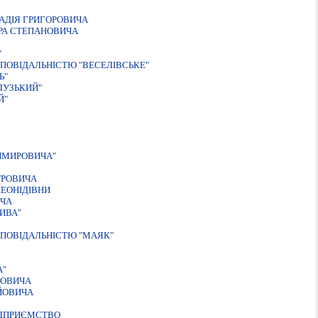
АДIЯ ГРИГОРОВИЧА
РА СТЕПАНОВИЧА
"
ПОВIДАЛЬНIСТЮ "ВЕСЕЛIВСЬКЕ"
Ь"
ЛУЗЬКИЙ"
Й"
ИМИРОВИЧА"
ТРОВИЧА
ЕОНІДІВНИ
ИЧА
ИВА"
ПОВIДАЛЬНIСТЮ "МАЯК"
А"
НОВИЧА
ЙОВИЧА
ІДПРИЄМСТВО