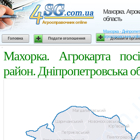
Махорка. Агрок
область
Агросправочник online
Махорка - Дніпропетр
агросправочник onli
Головна
Подати оголошення
Добавити орган
Махорка. Агрокарта пос
район. Дніпропетровська о