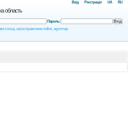
Вхід
Реєстрація
UA
RU
ка область
Пароль:
Вхід
івні площі, агросправочник online, agromap