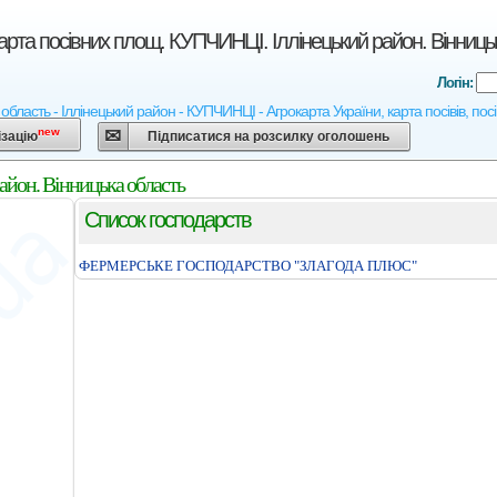
арта посівних площ. КУПЧИНЦІ. Іллінецький район. Вінниць
Логін:
область - Іллінецький район - КУПЧИНЦІ - Агрокарта України, карта посівів, пос
new
ізацію
Підписатися на розсилку оголошень
айон. Вінницька область
Список господарств
ФЕРМЕРСЬКЕ ГОСПОДАРСТВО "ЗЛАГОДА ПЛЮС"