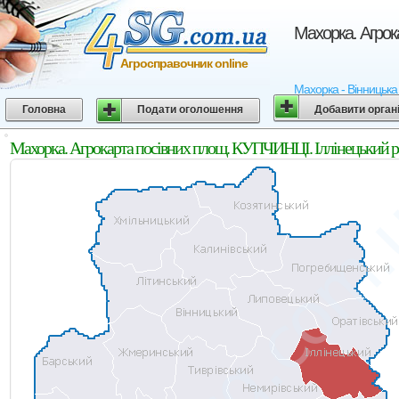
Махорка. Агрок
Агросправочник online
Махорка - Вінницька 
Головна
Подати оголошення
Добавити орган
Махорка. Агрокарта посівних площ. КУПЧИНЦІ. Іллінецький р