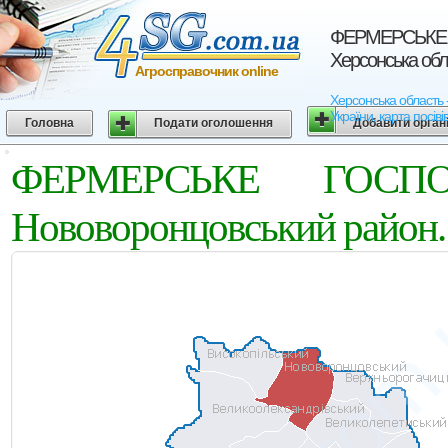
ФЕРМЕРСЬКЕ Г
Херсонська обл
Агросправочник online
Херсонська област
України, карта посіві
Головна
Подати оголошення
Добавити орган
ФЕРМЕРСЬКЕ ГОСПО
Нововоронцовський район.