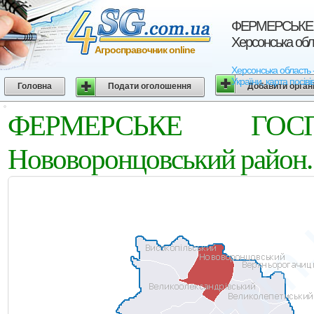
ФЕРМЕРСЬКЕ Г
Херсонська обл
Агросправочник online
Херсонська област
України, карта посіві
Головна
Подати оголошення
Добавити орган
ФЕРМЕРСЬКЕ ГОСП
Нововоронцовський район.