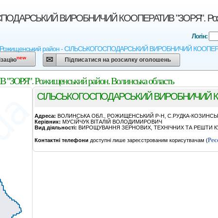
ОДАРСЬКИЙ ВИРОБНИЧИЙ КООПЕРАТИВ "ЗОРЯ". Рожище
Логін:
- Рожищенський район - СIЛЬСЬКОГОСПОДАРСЬКИЙ ВИРОБНИЧИЙ КООПЕРАТИВ "ЗО
new
ізацію
Підписатися на розсилку оголошень
Я". Рожищенський район. Волинська область
СIЛЬСЬКОГОСПОДАРСЬКИЙ ВИРОБНИЧИЙ К
Адреса:
ВОЛИНСЬКА ОБЛ., РОЖИЩЕНСЬКИЙ Р-Н, С.РУДКА-КОЗИНСЬ
Керівник:
МУСIЙЧУК ВIТАЛIЙ ВОЛОДИМИРОВИЧ
Вид діяльності:
ВИРОЩУВАННЯ ЗЕРНОВИХ, ТЕХНІЧНИХ ТА РЕШТИ КУ
Реє
Контактні телефони
доступні лише зареєстрованим корисутвачам (