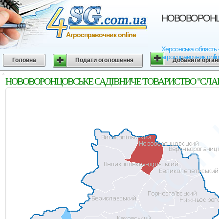
НОВОВОРОНЦОВ
Агросправочник online
Херсонська область
агросправочник onli
Головна
Подати оголошення
Добавити орган
НОВОВОРОНЦОВСЬКЕ САДIВНИЧЕ ТОВАРИСТВО "СЛАВУТИЧ".