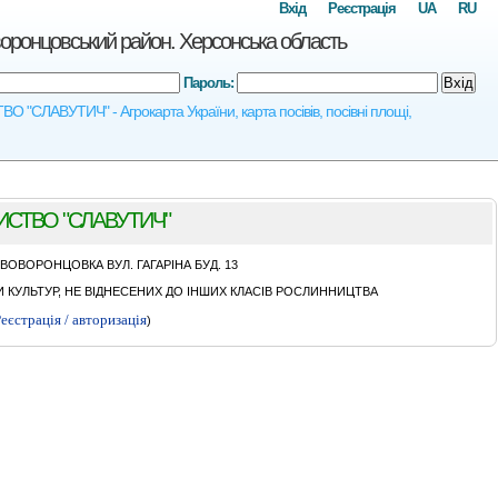
Вхід
Реєстрація
UA
RU
овський район. Херсонська область
Пароль:
Вхід
АВУТИЧ" - Агрокарта України, карта посівів, посівні площі,
СТВО "СЛАВУТИЧ"
ОВОРОНЦОВКА ВУЛ. ГАГАРIНА БУД. 13
КУЛЬТУР, НЕ ВІДНЕСЕНИХ ДО ІНШИХ КЛАСІВ РОСЛИННИЦТВА
еєстрація / авторизація
)