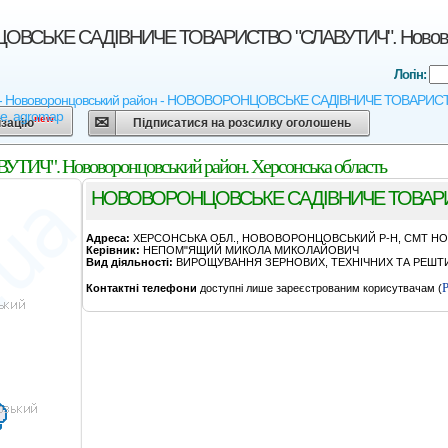
СЬКЕ САДIВНИЧЕ ТОВАРИСТВО "СЛАВУТИЧ". Нововоронц
Логін:
 - Нововоронцовський район - НОВОВОРОНЦОВСЬКЕ САДIВНИЧЕ ТОВАРИСТВО "СЛ
ne, agromap
new
ізацію
Підписатися на розсилку оголошень
 Нововоронцовський район. Херсонська область
НОВОВОРОНЦОВСЬКЕ САДIВНИЧЕ ТОВАРИ
Адреса:
ХЕРСОНСЬКА ОБЛ., НОВОВОРОНЦОВСЬКИЙ Р-Н, СМТ НОВ
Керівник:
НЕПОМ"ЯЩИЙ МИКОЛА МИКОЛАЙОВИЧ
Вид діяльності:
ВИРОЩУВАННЯ ЗЕРНОВИХ, ТЕХНІЧНИХ ТА РЕШТИ 
Р
Контактні телефони
доступні лише зареєстрованим корисутвачам (