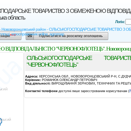
ПОДАРСЬКЕ ТОВАРИСТВО З ОБМЕЖЕНОЮ ВIДПОВIДАЛ
ька область
Логін:
ть - Нововоронцовський район - СIЛЬСЬКОГОСПОДАРСЬКЕ ТОВАРИСТВО З 
і площі, агросправочник online, agromap
new
ізацію
Підписатися на розсилку оголошень
ПОВIДАЛЬНIСТЮ "ЧЕРВОНОФЛОТЕЦЬ". Нововоронцовський
СIЛЬСЬКОГОСПОДАРСЬКЕ ТОВАР
"ЧЕРВОНОФЛОТЕЦЬ"
Адреса:
ХЕРСОНСЬКА ОБЛ., НОВОВОРОНЦОВСЬКИЙ Р-Н, С.ДУДЧАН
Керівник:
РОМАНЮК ОЛЕКСАНДР ПЕТРОВИЧ
Вид діяльності:
ВИРОЩУВАННЯ ЗЕРНОВИХ, ТЕХНІЧНИХ ТА РЕШТИ 
Р
Контактні телефони
доступні лише зареєстрованим корисутвачам (