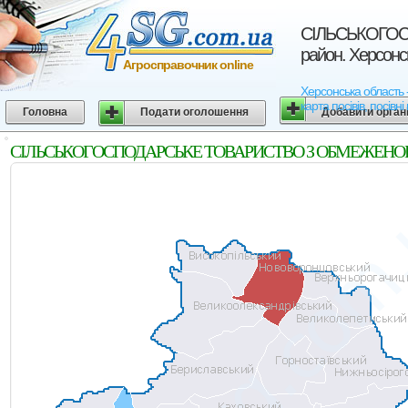
СIЛЬСЬКОГОС
район. Херсонс
Агросправочник online
Херсонська облас
карта посівів, посівн
Головна
Подати оголошення
Добавити орган
СIЛЬСЬКОГОСПОДАРСЬКЕ ТОВАРИСТВО З ОБМЕЖЕНОЮ ВIД