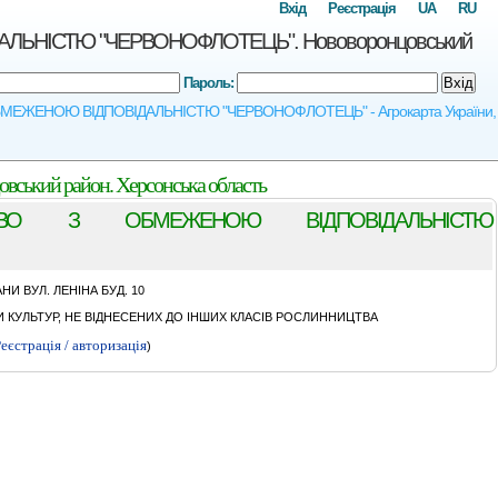
Вхід
Реєстрація
UA
RU
ЬНIСТЮ "ЧЕРВОНОФЛОТЕЦЬ". Нововоронцовський
Пароль:
Вхід
ОБМЕЖЕНОЮ ВIДПОВIДАЛЬНIСТЮ "ЧЕРВОНОФЛОТЕЦЬ" - Агрокарта України,
 район. Херсонська область
ИСТВО З ОБМЕЖЕНОЮ ВIДПОВIДАЛЬНIСТЮ
И ВУЛ. ЛЕНIНА БУД. 10
КУЛЬТУР, НЕ ВІДНЕСЕНИХ ДО ІНШИХ КЛАСІВ РОСЛИННИЦТВА
еєстрація / авторизація
)