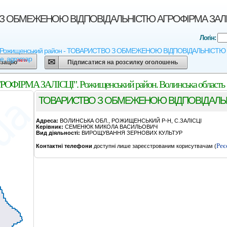
 ОБМЕЖЕНОЮ ВІДПОВІДАЛЬНІСТЮ АГРОФІРМА ЗАЛІСЦІ".
Логін:
- Рожищенський район - ТОВАРИСТВО З ОБМЕЖЕНОЮ ВІДПОВІДАЛЬНІСТЮ АГРОФІ
ne, agromap
new
ізацію
Підписатися на розсилку оголошень
А ЗАЛІСЦІ". Рожищенський район. Волинська область
ТОВАРИСТВО З ОБМЕЖЕНОЮ ВІДПОВІДАЛЬН
Адреса:
ВОЛИНСЬКА ОБЛ., РОЖИЩЕНСЬКИЙ Р-Н, С.ЗАЛІСЦІ
Керівник:
СЕМЕНЮК МИКОЛА ВАСИЛЬОВИЧ
Вид діяльності:
ВИРОЩУВАННЯ ЗЕРНОВИХ КУЛЬТУР
Реє
Контактні телефони
доступні лише зареєстрованим корисутвачам (