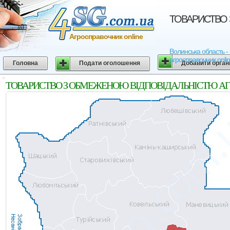
ТОВАРИСТВО З
Агросправочник online
Волинська область 
агросправочник onli
Головна
Подати оголошення
Добавити орган
ТОВАРИСТВО З ОБМЕЖЕНОЮ ВІДПОВІДАЛЬНІСТЮ АГРОФІРМ